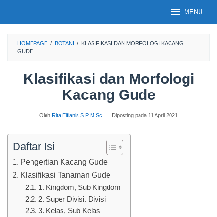
Loncat
MENU
ke
konten
HOMEPAGE
/
BOTANI
/
KLASIFIKASI DAN MORFOLOGI KACANG
GUDE
Klasifikasi dan Morfologi
Kacang Gude
Oleh
Rita Elfianis S.P M.Sc
Diposting pada
11 April 2021
Daftar Isi
Pengertian Kacang Gude
Klasifikasi Tanaman Gude
1. Kingdom, Sub Kingdom
2. Super Divisi, Divisi
3. Kelas, Sub Kelas