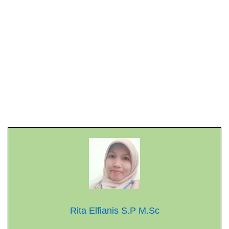
Rita Elfianis S.P M.Sc