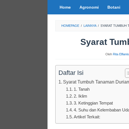
Loncat
Home
Agronomi
Botani
ke
konten
HOMEPAGE
/
LAINNYA
/
SYARAT TUMBUH 
Syarat Tum
Oleh
Rita Elfian
Daftar Isi
Syarat Tumbuh Tanaman Duria
1. Tanah
2. Iklim
3. Ketinggian Tempat
4. Suhu dan Kelembaban Ud
Artikel Terkait: