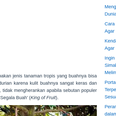
Meng
Dunia
Cara
Agar
Kend
Agar
Ingi
Sima
Meli
pakan jenis tanaman tropis yang buahnya bisa
Porta
urian karena kulit buahnya sangat keras dan
Terp
, tidak mengherankan apabila sebutan populer
Sesu
 Segala Buah’ (
King of Fruit
).
Pera
dala