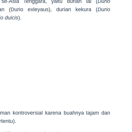
se-Asia Tenggara, yaitu durian lai (
Durio
an (Durio exleyaus), durian kekura (
Durio
o duicis
).
man kontroversial karena buahnya tajam dan
tentu).