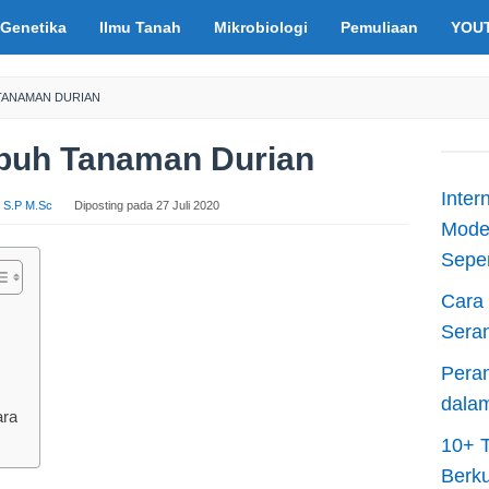
Genetika
Ilmu Tanah
Mikrobiologi
Pemuliaan
YOU
TANAMAN DURIAN
buh Tanaman Durian
Inter
is S.P M.Sc
Diposting pada
27 Juli 2020
Moder
Sepen
Cara 
n
Sera
Peran
dala
ara
10+ T
Berku