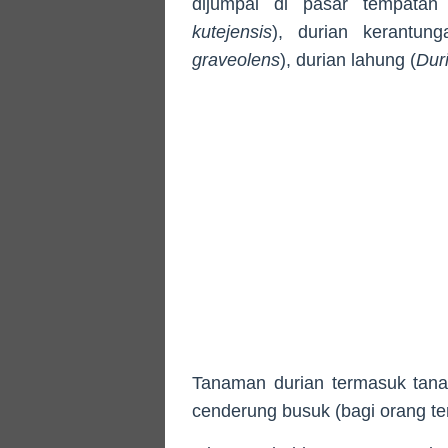
dijumpai di pasar tempatan 
kutejensis
), durian kerantung
graveolens
), durian lahung (
Duri
Tanaman durian termasuk tana
cenderung busuk (bagi orang ter