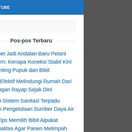
TUBE
Pos-pos Terbaru
net Jadi Andalan Baru Petani
n: Kenapa Koneksi Stabil Kini
ting Pupuk dan Bibit
Efektif Melindungi Rumah Dari
ngan Rayap Sejak Dini
 Sistem Sanitasi Terpadu
m Pengelolaan Sumber Daya Air
ips Memilih Bibit Alpukat
alitas Agar Panen Melimpah