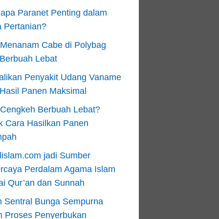
apa Paranet Penting dalam
 Pertanian?
 Menanam Cabe di Polybag
 Berbuah Lebat
alikan Penyakit Udang Vaname
 Hasil Panen Maksimal
n Cengkeh Berbuah Lebat?
k Cara Hasilkan Panen
mpah
lislam.com jadi Sumber
ercaya Perdalam Agama Islam
ai Qur’an dan Sunnah
n Sentral Bunga Sempurna
m Proses Penyerbukan