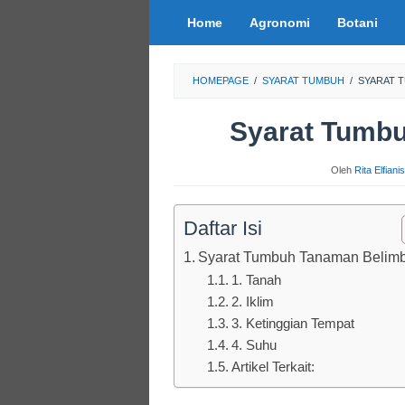
Loncat
Home
Agronomi
Botani
ke
konten
HOMEPAGE
/
SYARAT TUMBUH
/
SYARAT 
Syarat Tumb
Oleh
Rita Elfian
Daftar Isi
Syarat Tumbuh Tanaman Belim
1. Tanah
2. Iklim
3. Ketinggian Tempat
4. Suhu
Artikel Terkait: