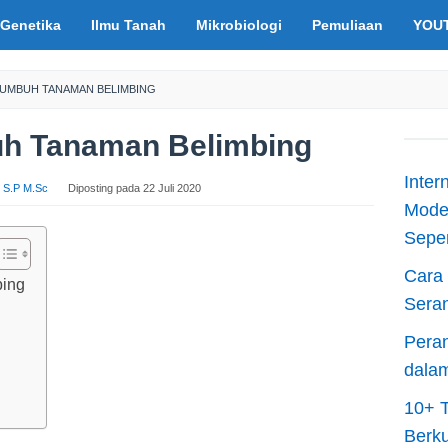
Genetika
Ilmu Tanah
Mikrobiologi
Pemuliaan
YOU
TUMBUH TANAMAN BELIMBING
uh Tanaman Belimbing
Inter
is S.P M.Sc
Diposting pada
22 Juli 2020
Moder
Sepen
Cara 
bing
Sera
Peran
dala
10+ T
Berku