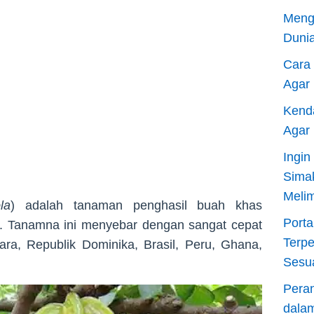
Meng
Dunia
Cara
Agar
Kend
Agar
Ingi
Sima
Meli
la
) adalah tanaman penghasil buah khas
Porta
ka. Tanamna ini menyebar dengan sangat cepat
Terp
ara, Republik Dominika, Brasil, Peru, Ghana,
Sesu
Pera
dala