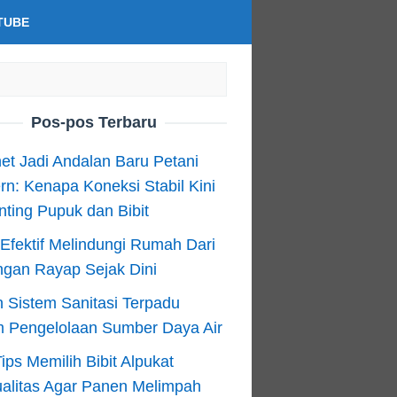
TUBE
Pos-pos Terbaru
net Jadi Andalan Baru Petani
n: Kenapa Koneksi Stabil Kini
ting Pupuk dan Bibit
Efektif Melindungi Rumah Dari
ngan Rayap Sejak Dini
 Sistem Sanitasi Terpadu
m Pengelolaan Sumber Daya Air
ips Memilih Bibit Alpukat
alitas Agar Panen Melimpah