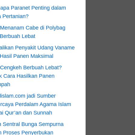
apa Paranet Penting dalam
 Pertanian?
 Menanam Cabe di Polybag
 Berbuah Lebat
alikan Penyakit Udang Vaname
 Hasil Panen Maksimal
n Cengkeh Berbuah Lebat?
k Cara Hasilkan Panen
mpah
lislam.com jadi Sumber
ercaya Perdalam Agama Islam
ai Qur’an dan Sunnah
n Sentral Bunga Sempurna
m Proses Penyerbukan