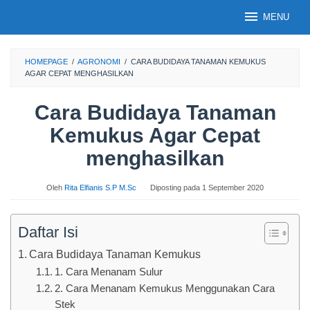
Loncat
MENU
ke
konten
HOMEPAGE
/
AGRONOMI
/
CARA BUDIDAYA TANAMAN KEMUKUS
AGAR CEPAT MENGHASILKAN
Cara Budidaya Tanaman
Kemukus Agar Cepat
menghasilkan
Oleh
Rita Elfianis S.P M.Sc
Diposting pada
1 September 2020
Daftar Isi
Cara Budidaya Tanaman Kemukus
1. Cara Menanam Sulur
2. Cara Menanam Kemukus Menggunakan Cara
Stek