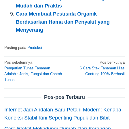
Mudah dan Praktis
Cara Membuat Pestisida Organik
Berdasarkan Hama dan Penyakit yang
Menyerang
Posting pada
Produksi
Navigasi
Pos sebelumnya
Pos berikutnya
Pengertian Tunas Tanaman
6 Cara Stek Tanaman Hias
pos
Adalah : Jenis, Fungsi dan Contoh
Gantung 100% Berhasil
Tunas
Pos-pos Terbaru
Internet Jadi Andalan Baru Petani Modern: Kenapa
Koneksi Stabil Kini Sepenting Pupuk dan Bibit
Cara Efektif Melindungi Rumah Dari Serangan