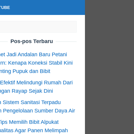
TUBE
Pos-pos Terbaru
net Jadi Andalan Baru Petani
n: Kenapa Koneksi Stabil Kini
ting Pupuk dan Bibit
Efektif Melindungi Rumah Dari
ngan Rayap Sejak Dini
 Sistem Sanitasi Terpadu
m Pengelolaan Sumber Daya Air
ips Memilih Bibit Alpukat
alitas Agar Panen Melimpah