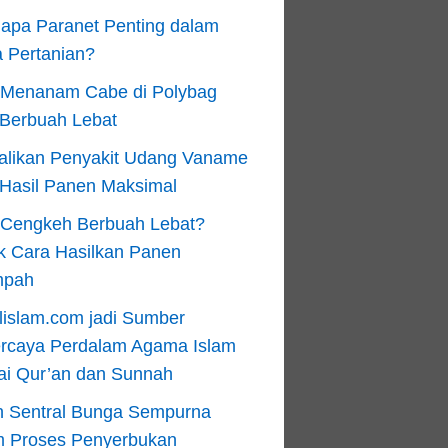
apa Paranet Penting dalam
 Pertanian?
 Menanam Cabe di Polybag
 Berbuah Lebat
alikan Penyakit Udang Vaname
 Hasil Panen Maksimal
n Cengkeh Berbuah Lebat?
k Cara Hasilkan Panen
mpah
lislam.com jadi Sumber
ercaya Perdalam Agama Islam
ai Qur’an dan Sunnah
n Sentral Bunga Sempurna
m Proses Penyerbukan