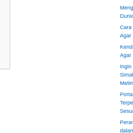
Meng
Dunia
Cara
Agar
Kend
Agar
Ingi
Sima
Meli
Porta
Terp
Sesu
Pera
dala