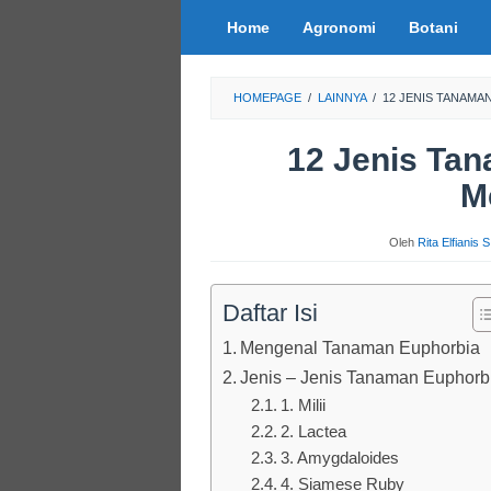
Loncat
Home
Agronomi
Botani
ke
konten
HOMEPAGE
/
LAINNYA
/
12 JENIS TANAM
12 Jenis Ta
M
Oleh
Rita Elfianis 
Daftar Isi
Mengenal Tanaman Euphorbia
Jenis – Jenis Tanaman Euphorb
1. Milii
2. Lactea
3. Amygdaloides
4. Siamese Ruby