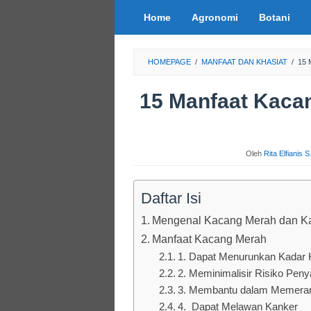
Loncat
Home
Agronomi
Botani
ke
konten
HOMEPAGE
/
MANFAAT DAN KHASIAT
/
15
15 Manfaat Kaca
Oleh
Rita Elfianis 
Daftar Isi
Mengenal Kacang Merah dan 
Manfaat Kacang Merah
1. Dapat Menurunkan Kadar K
2. Meminimalisir Risiko Peny
3. Membantu dalam Memeran
4. Dapat Melawan Kanker