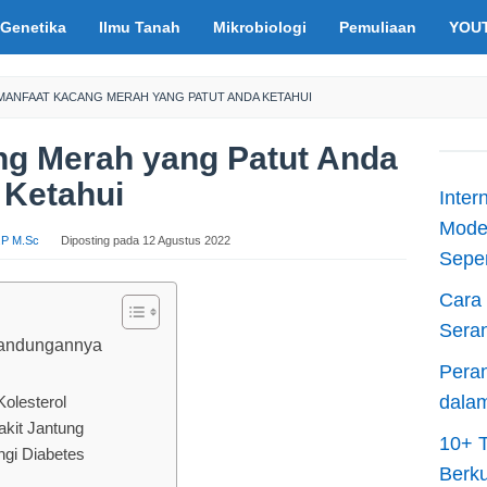
Genetika
Ilmu Tanah
Mikrobiologi
Pemuliaan
YOU
 MANFAAT KACANG MERAH YANG PATUT ANDA KETAHUI
ng Merah yang Patut Anda
Ketahui
Inter
Moder
S.P M.Sc
Diposting pada
12 Agustus 2022
Sepen
Cara 
Sera
Kandungannya
Peran
dala
olesterol
akit Jantung
10+ T
gi Diabetes
Berku