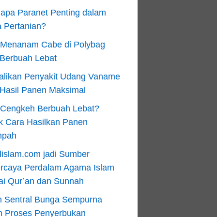
apa Paranet Penting dalam
 Pertanian?
 Menanam Cabe di Polybag
 Berbuah Lebat
alikan Penyakit Udang Vaname
 Hasil Panen Maksimal
n Cengkeh Berbuah Lebat?
k Cara Hasilkan Panen
mpah
lislam.com jadi Sumber
ercaya Perdalam Agama Islam
ai Qur’an dan Sunnah
n Sentral Bunga Sempurna
m Proses Penyerbukan