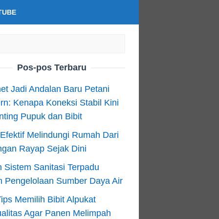
TUBE
Pos-pos Terbaru
net Jadi Andalan Baru Petani
n: Kenapa Koneksi Stabil Kini
ting Pupuk dan Bibit
Efektif Melindungi Rumah Dari
ngan Rayap Sejak Dini
 Sistem Sanitasi Terpadu
m Pengelolaan Sumber Daya Air
ips Memilih Bibit Alpukat
alitas Agar Panen Melimpah