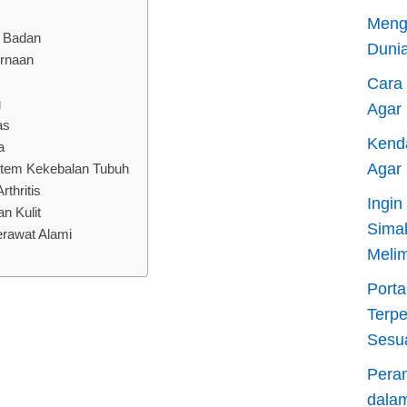
Meng
 Badan
Dunia
rnaan
Cara
g
Agar
as
Kend
a
Agar
stem Kekebalan Tubuh
thritis
Ingi
n Kulit
Sima
erawat Alami
Meli
Porta
Terp
Sesu
Pera
dala