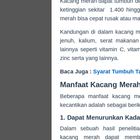
Kacang merah dapat tumbuh de
ketinggian sekitar 1.400 hing
merah bisa cepat rusak atau mat
Kandungan di dalam kacang mer
jenuh, kalium, serat makanan
lainnya seperti vitamin C, vit
zinc serta yang lainnya.
Baca Juga :
Syarat Tumbuh 
Manfaat Kacang Mera
Beberapa manfaat kacang me
kecantikan adalah sebagai beriku
1. Dapat Menurunkan Kadar
Dalam sebuah hasil penelit
kacang merah dapat memb