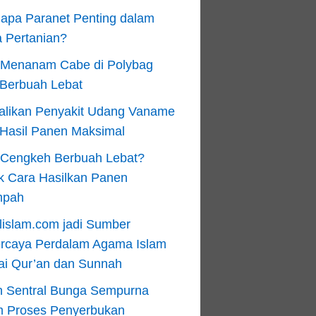
apa Paranet Penting dalam
 Pertanian?
 Menanam Cabe di Polybag
 Berbuah Lebat
alikan Penyakit Udang Vaname
 Hasil Panen Maksimal
n Cengkeh Berbuah Lebat?
k Cara Hasilkan Panen
mpah
lislam.com jadi Sumber
ercaya Perdalam Agama Islam
ai Qur’an dan Sunnah
n Sentral Bunga Sempurna
m Proses Penyerbukan