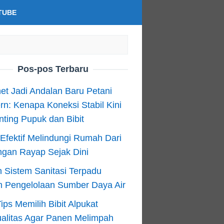
TUBE
Pos-pos Terbaru
net Jadi Andalan Baru Petani
n: Kenapa Koneksi Stabil Kini
ting Pupuk dan Bibit
Efektif Melindungi Rumah Dari
ngan Rayap Sejak Dini
 Sistem Sanitasi Terpadu
m Pengelolaan Sumber Daya Air
ips Memilih Bibit Alpukat
alitas Agar Panen Melimpah