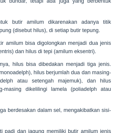
k bundar, tetapi ada juga yang berbentuk
uk butir amilum dikarenakan adanya titik
ung (disebut hilus), di setiap butir tepung.
butir amilum bisa digolongkan menjadi dua jenis
tris) dan hilus di tepi (amilum eksentri).
hnya, hilus bisa dibedakan menjadi tiga jenis.
 (monoadelph), hilus berjumlah dua dan masing-
iadelph atau setengah majemuk), dan hilus
masing dikelilingi lamela (poliadelph atau
gga berdesakan dalam sel, mengakibatkan sisi-
 padi dan jagung memiliki butir amilum jenis