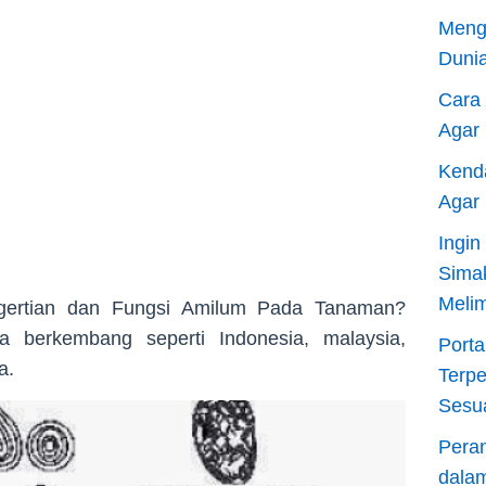
Meng
Dunia
Cara
Agar
Kend
Agar
Ingi
Sima
Meli
ertian dan Fungsi Amilum Pada Tanaman?
a berkembang seperti Indonesia, malaysia,
Porta
a.
Terp
Sesu
Pera
dala