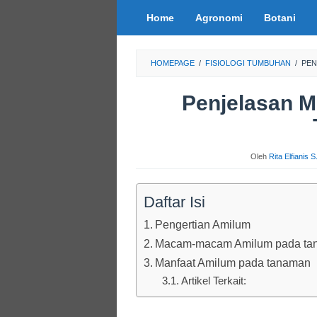
Loncat
Home
Agronomi
Botani
ke
konten
HOMEPAGE
/
FISIOLOGI TUMBUHAN
/
PEN
Penjelasan 
Oleh
Rita Elfianis 
Daftar Isi
Pengertian Amilum
Macam-macam Amilum pada ta
Manfaat Amilum pada tanaman
Artikel Terkait: