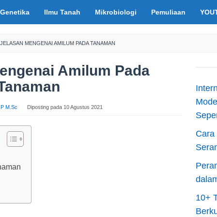
Genetika
Ilmu Tanah
Mikrobiologi
Pemuliaan
YOU
JELASAN MENGENAI AMILUM PADA TANAMAN
Mengenai Amilum Pada
Tanaman
Inter
Moder
S.P M.Sc
Diposting pada
10 Agustus 2021
Sepen
Cara 
Sera
Peran
naman
dala
10+ T
Berku