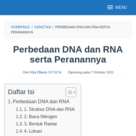
Loncat
MENU
ke
konten
HOMEPAGE
/
GENETIKA
/
PERBEDAAN DNA DAN RNA SERTA
PERANANNYA
Perbedaan DNA dan RNA
serta Peranannya
Oleh
Rita Elfianis S.P M.Sc
Diposting pada
7 Oktober 2021
Daftar Isi
Perbedaan DNA dan RNA
1. Struktur DNA dan RNA
2. Basa Nitrogen
3. Bentuk Rantai
4. Lokasi